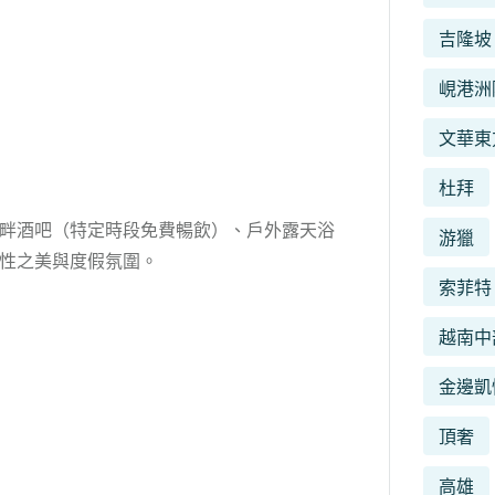
吉隆坡
峴港洲
文華東
杜拜
畔酒吧（特定時段免費暢飲）、戶外露天浴
游獵
性之美與度假氛圍。
索菲特
越南中
金邊凱
頂奢
高雄