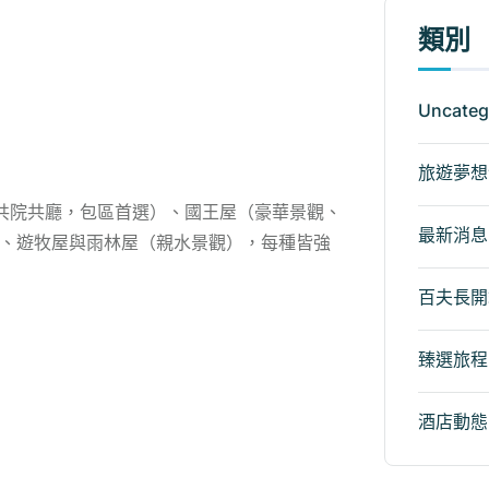
類別
Uncateg
旅遊夢想
5房共院共廳，包區首選）、國王屋（豪華景觀、
最新消息
、遊牧屋與雨林屋（親水景觀），每種皆強
百夫長開
臻選旅程
酒店動態