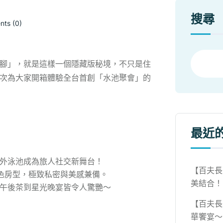
搜尋
ts (0)
腳」，就是這樣一個隱藏版秘境，不只是住
次為大家開箱體驗全台首創「水池聚會」的
最近
外泳池成為旅人社交新舞台！
【百夫長
元特色房型，極致私密與美感兼備。
美結合！
午後茶到星光晚宴皆令人驚艷～
【百夫長
華饗宴～