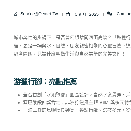
Service@demet.tw
Commen
10 9 月, 2025
城市奔忙的步調下，是否曾幻想離開四面高牆？「遊獵行
宿，更是一場與水、自然、朋友親密相聚的心靈冒險。這
野奢園區，見證什麼叫做生活與自然美學的完美交匯！
游獵行腳：亮點推薦
全台首創「水池聚會」園區設計，自然水道貫穿、戶
獲巴黎設計獎肯定，非洲狩獵風主題 Villa 與多
一泊三食的島嶼慢食饗宴，餐點精緻、選擇多元，從