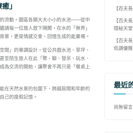
療癒」
【百夫長
的流動。園區各類大大小小的水池——從中
【百夫長
邀請每一位旅人放下隔閡，在水的「無界」
隱秘天堂
背景，更是情感交會、回憶生成的能量場。
【百夫長
低調優雅
空間」的單調設計，從公共戲水池、草坪、
甚至陌生旅人在此「聚、聊、發呆、玩水、
成為交流的開始，讓聚會不再只是「餐桌上
最近
能在天然水景的包圍下，跨越房間和年齡的
自己的度假記憶。
尚無留言