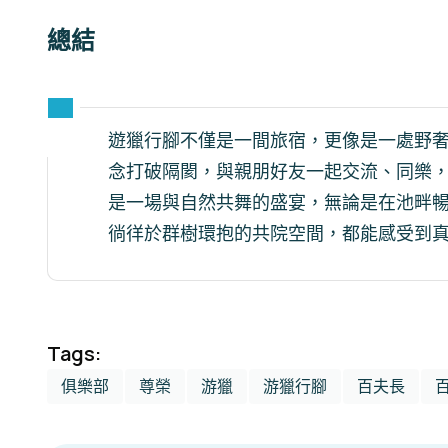
總結
遊獵行腳不僅是一間旅宿，更像是一處野
念打破隔閡，與親朋好友一起交流、同樂
是一場與自然共舞的盛宴，無論是在池畔暢聊、
徜徉於群樹環抱的共院空間，都能感受到
Tags:
俱樂部
尊榮
游獵
游獵行腳
百夫長