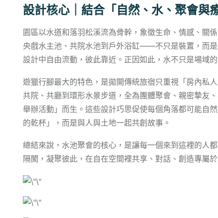
設計核心｜結合「自然、水、聚會與
園區以水道和落羽松溪流為骨幹，象徵生命、情感、關係
央戲水主池、共院水池到戶外浴缸——不只是裝置，而是
設計中自由流動，彼此靠近。正因如此，水不只是場域的
遊獵行腳最大的特色，是拋開傳統旅宿只重視「房內私人
共院、共廳到環形水景步道，全為團體聚會、親密摯友、
舉辦活動」而生。這些設計巧思促使每個角落都可能自然
的乾杯」，而是與人與土地一起共創故事。
總結來說，水池聚會的核心，是讓每一個來到這裡的人都
隔閡，凝聚彼此，在自在空間裡共享、對話、創造專屬於