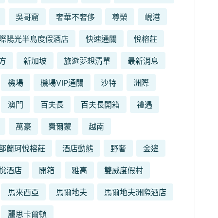
吳哥窟
奢華不奢侈
尊榮
峴港
際陽光半島度假酒店
快速通關
悅榕莊
方
新加坡
旅遊夢想清單
最新消息
機場
機場VIP通關
沙特
洲際
澳門
百夫長
百夫長開箱
禮遇
萬豪
費爾蒙
越南
部蘭珂悅榕莊
酒店動態
野奢
金邊
悅酒店
開箱
雅高
雙威度假村
馬來西亞
馬爾地夫
馬爾地夫洲際酒店
麗思卡爾頓