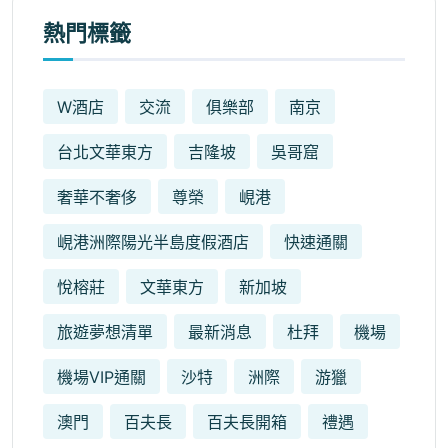
熱門標籤
W酒店
交流
俱樂部
南京
台北文華東方
吉隆坡
吳哥窟
奢華不奢侈
尊榮
峴港
峴港洲際陽光半島度假酒店
快速通關
悅榕莊
文華東方
新加坡
旅遊夢想清單
最新消息
杜拜
機場
機場VIP通關
沙特
洲際
游獵
澳門
百夫長
百夫長開箱
禮遇