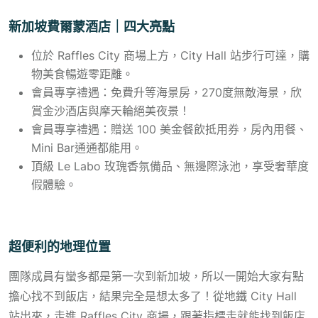
新加坡費爾蒙酒店｜四大亮點
位於 Raffles City 商場上方，City Hall 站步行可達，購
物美食暢遊零距離。
會員專享禮遇：免費升等海景房，270度無敵海景，欣
賞金沙酒店與摩天輪絕美夜景！
會員專享禮遇：贈送 100 美金餐飲抵用券，房內用餐、
Mini Bar通通都能用。
頂級 Le Labo 玫瑰香氛備品、無邊際泳池，享受奢華度
假體驗。
超便利的地理位置
團隊成員有蠻多都是第一次到新加坡，所以一開始大家有點
擔心找不到飯店，結果完全是想太多了！從地鐵 City Hall
站出來，走進 Raffles City 商場，跟著指標走就能找到飯店