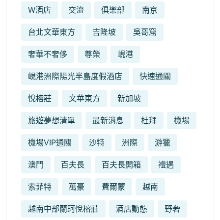
W酒店
交流
俱樂部
南京
台北文華東方
吉隆坡
吳哥窟
奢華不奢侈
尊榮
峴港
峴港洲際陽光半島度假酒店
快速通關
悅榕莊
文華東方
新加坡
旅遊夢想清單
最新消息
杜拜
機場
機場VIP通關
沙特
洲際
游獵
澳門
百夫長
百夫長開箱
禮遇
索菲特
萬豪
費爾蒙
越南
越南中部蘭珂悅榕莊
酒店動態
野奢