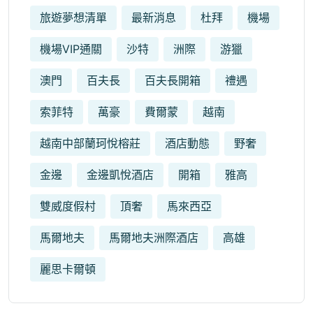
旅遊夢想清單
最新消息
杜拜
機場
機場VIP通關
沙特
洲際
游獵
澳門
百夫長
百夫長開箱
禮遇
索菲特
萬豪
費爾蒙
越南
越南中部蘭珂悅榕莊
酒店動態
野奢
金邊
金邊凱悅酒店
開箱
雅高
雙威度假村
頂奢
馬來西亞
馬爾地夫
馬爾地夫洲際酒店
高雄
麗思卡爾頓